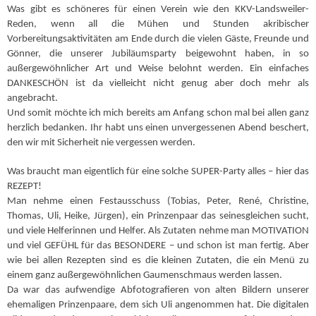
Was gibt es schöneres für einen Verein wie den KKV-Landsweiler-
Reden, wenn all die Mühen und Stunden akribischer
Vorbereitungsaktivitäten am Ende durch die vielen Gäste, Freunde und
Gönner, die unserer Jubiläumsparty beigewohnt haben, in so
außergewöhnlicher Art und Weise belohnt werden. Ein einfaches
DANKESCHÖN ist da vielleicht nicht genug aber doch mehr als
angebracht.
Und somit möchte ich mich bereits am Anfang schon mal bei allen ganz
herzlich bedanken. Ihr habt uns einen unvergessenen Abend beschert,
den wir mit Sicherheit nie vergessen werden.
Was braucht man eigentlich für eine solche SUPER-Party alles – hier das
REZEPT!
Man nehme einen Festausschuss (Tobias, Peter, René, Christine,
Thomas, Uli, Heike, Jürgen), ein Prinzenpaar das seinesgleichen sucht,
und viele Helferinnen und Helfer. Als Zutaten nehme man MOTIVATION
und viel GEFÜHL für das BESONDERE – und schon ist man fertig. Aber
wie bei allen Rezepten sind es die kleinen Zutaten, die ein Menü zu
einem ganz außergewöhnlichen Gaumenschmaus werden lassen.
Da war das aufwendige Abfotografieren von alten Bildern unserer
ehemaligen Prinzenpaare, dem sich Uli angenommen hat. Die digitalen