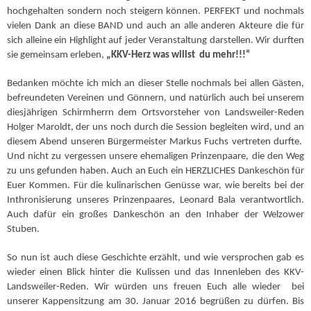
hochgehalten sondern noch steigern können. PERFEKT und nochmals
vielen Dank an diese BAND und auch an alle anderen Akteure die für
sich alleine ein Highlight auf jeder Veranstaltung darstellen. Wir durften
sie gemeinsam erleben,
„KKV-Herz was willst du mehr!!!“
Bedanken möchte ich mich an dieser Stelle nochmals bei allen Gästen,
befreundeten Vereinen und Gönnern, und natürlich auch bei unserem
diesjährigen Schirmherrn dem Ortsvorsteher von Landsweiler-Reden
Holger Maroldt, der uns noch durch die Session begleiten wird, und an
diesem Abend unseren Bürgermeister Markus Fuchs vertreten durfte.
Und nicht zu vergessen unsere ehemaligen Prinzenpaare, die den Weg
zu uns gefunden haben. Auch an Euch ein HERZLICHES Dankeschön für
Euer Kommen. Für die kulinarischen Genüsse war, wie bereits bei der
Inthronisierung unseres Prinzenpaares, Leonard Bala verantwortlich.
Auch dafür ein großes Dankeschön an den Inhaber der Welzower
Stuben.
So nun ist auch diese Geschichte erzählt, und wie versprochen gab es
wieder einen Blick hinter die Kulissen und das Innenleben des KKV-
Landsweiler-Reden. Wir würden uns freuen Euch alle wieder bei
unserer Kappensitzung am 30. Januar 2016 begrüßen zu dürfen. Bis