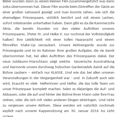
Bilder wurden dann zu einem kleinen Film zusammengeführt was dann
Jutta übernommen hat. Dieser Film wurde beim Eintreffen der Gäste an
einer großen Leinwand gezeigt und man konnte sehen, wie sich die
ehemaligen Prinzenpaare, sichtlich berührt und mit einem Lachen,
sofort miteinander unterhalten haben. Dann gibt es da die Kammerzofe
Silvia, die bereits Stunden vor den vielen Auftritten unseres
Prinzenpaares, (Peter III. und Heike II. nur nochmal der Vollständigkeit
halber) ihre Lieblichkeit mit einer tollen Haarpracht und einem
filmreifen Make-Up verzaubert. Unsere Aktivengarde wurde zur
Prinzengarde und ist im Rahmen ihrer großen Aufgabe, die sie damit
übernommen hat, bei allen Auftritten des Prinzenpaares dabei. Der
neue Jubiläums-Marschtanz zeigt welche tänzerische Ausstrahlung
und Harmonie unsere durchweg hübschen Gardemädels damit auf die
Bühne zaubern – einfach nur KLASSE. Und wie das bei allen unseren
Veranstaltungen in der Vergangenheit war - und in Zukunft auch sein
wird, braucht es viele Helferinnen und Helfer, die das tolle Team um
unser Prinzenpaar komplett machen. Seien es diejenigen die Auf- und
Abbauen, oder die auf und hinter der Bühne ihren Mann oder ihre Frau
stehen, oder die sich mit vielen anderen Dingen einbringen. Und nicht
zu vergessen unsere Aktiven. Diese werden wir natürlich nochmals
explizit nach unserer Kappensitzung am 30. Januar 2016 ins Licht
rücken.