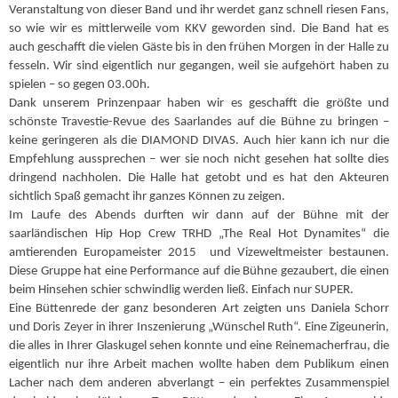
Veranstaltung von dieser Band und ihr werdet ganz schnell riesen Fans,
so wie wir es mittlerweile vom KKV geworden sind. Die Band hat es
auch geschafft die vielen Gäste bis in den frühen Morgen in der Halle zu
fesseln. Wir sind eigentlich nur gegangen, weil sie aufgehört haben zu
spielen – so gegen 03.00h.
Dank unserem Prinzenpaar haben wir es geschafft die größte und
schönste Travestie-Revue des Saarlandes auf die Bühne zu bringen –
keine geringeren als die DIAMOND DIVAS. Auch hier kann ich nur die
Empfehlung aussprechen – wer sie noch nicht gesehen hat sollte dies
dringend nachholen. Die Halle hat getobt und es hat den Akteuren
sichtlich Spaß gemacht ihr ganzes Können zu zeigen.
Im Laufe des Abends durften wir dann auf der Bühne mit der
saarländischen Hip Hop Crew TRHD „The Real Hot Dynamites“ die
amtierenden Europameister 2015 und Vizeweltmeister bestaunen.
Diese Gruppe hat eine Performance auf die Bühne gezaubert, die einen
beim Hinsehen schier schwindlig werden ließ. Einfach nur SUPER.
Eine Büttenrede der ganz besonderen Art zeigten uns Daniela Schorr
und Doris Zeyer in ihrer Inszenierung „Wünschel Ruth“. Eine Zigeunerin,
die alles in Ihrer Glaskugel sehen konnte und eine Reinemacherfrau, die
eigentlich nur ihre Arbeit machen wollte haben dem Publikum einen
Lacher nach dem anderen abverlangt – ein perfektes Zusammenspiel