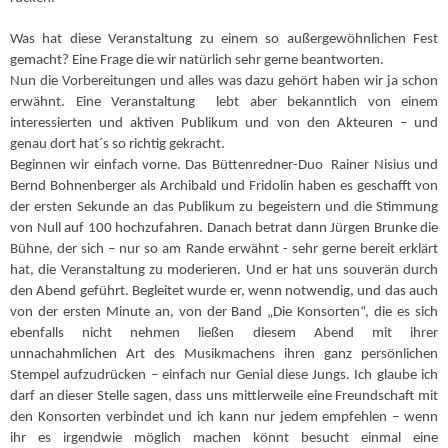
Was hat diese Veranstaltung zu einem so außergewöhnlichen Fest
gemacht? Eine Frage die wir natürlich sehr gerne beantworten.
Nun die Vorbereitungen und alles was dazu gehört haben wir ja schon
erwähnt. Eine Veranstaltung lebt aber bekanntlich von einem
interessierten und aktiven Publikum und von den Akteuren – und
genau dort hat´s so richtig gekracht.
Beginnen wir einfach vorne. Das Büttenredner-Duo Rainer Nisius und
Bernd Bohnenberger als Archibald und Fridolin haben es geschafft von
der ersten Sekunde an das Publikum zu begeistern und die Stimmung
von Null auf 100 hochzufahren. Danach betrat dann Jürgen Brunke die
Bühne, der sich – nur so am Rande erwähnt - sehr gerne bereit erklärt
hat, die Veranstaltung zu moderieren. Und er hat uns souverän durch
den Abend geführt. Begleitet wurde er, wenn notwendig, und das auch
von der ersten Minute an, von der Band „Die Konsorten“, die es sich
ebenfalls nicht nehmen ließen diesem Abend mit ihrer
unnachahmlichen Art des Musikmachens ihren ganz persönlichen
Stempel aufzudrücken – einfach nur Genial diese Jungs. Ich glaube ich
darf an dieser Stelle sagen, dass uns mittlerweile eine Freundschaft mit
den Konsorten verbindet und ich kann nur jedem empfehlen – wenn
ihr es irgendwie möglich machen könnt besucht einmal eine