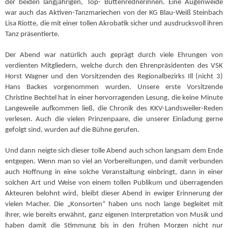
der beiden langjährigen, Top- Büttenrednerinnen. Eine Augenweide
war auch das Aktiven-Tanzmariechen von der KG Blau-Weiß Steinbach
Lisa Riotte, die mit einer tollen Akrobatik sicher und ausdrucksvoll ihren
Tanz präsentierte.
Der Abend war natürlich auch geprägt durch viele Ehrungen von
verdienten Mitgliedern, welche durch den Ehrenpräsidenten des VSK
Horst Wagner und den Vorsitzenden des Regionalbezirks Ill (nicht 3)
Hans Backes vorgenommen wurden. Unsere erste Vorsitzende
Christine Bechtel hat in einer hervorragenden Lesung, die keine Minute
Langeweile aufkommen ließ, die Chronik des KKV-Landsweiler-Reden
verlesen. Auch die vielen Prinzenpaare, die unserer Einladung gerne
gefolgt sind, wurden auf die Bühne gerufen.
Und dann neigte sich dieser tolle Abend auch schon langsam dem Ende
entgegen. Wenn man so viel an Vorbereitungen, und damit verbunden
auch Hoffnung in eine solche Veranstaltung einbringt, dann in einer
solchen Art und Weise von einem tollen Publikum und überragenden
Akteuren belohnt wird, bleibt dieser Abend in ewiger Erinnerung der
vielen Macher. Die „Konsorten“ haben uns noch lange begleitet mit
ihrer, wie bereits erwähnt, ganz eigenen Interpretation von Musik und
haben damit die Stimmung bis in den frühen Morgen nicht nur