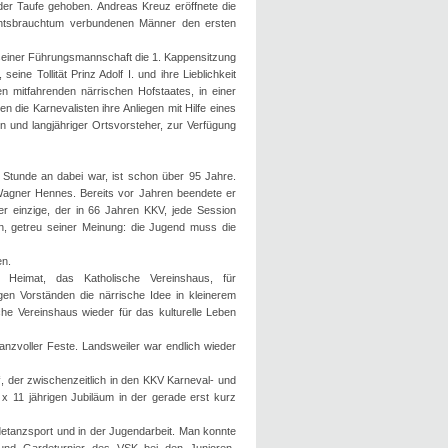
er Taufe gehoben. Andreas Kreuz eröffnete die
chtsbrauchtum verbundenen Männer den ersten
t seiner Führungsmannschaft die 1. Kappensitzung
ne Tollität Prinz Adolf I. und ihre Lieblichkeit
n mitfahrenden närrischen Hofstaates, in einer
 die Karnevalisten ihre Anliegen mit Hilfe eines
 und langjähriger Ortsvorsteher, zur Verfügung
n Stunde an dabei war, ist schon über 95 Jahre.
agner Hennes. Bereits vor Jahren beendete er
der einzige, der in 66 Jahren KKV, jede Session
en, getreu seiner Meinung: die Jugend muss die
en.
 Heimat, das Katholische Vereinshaus, für
en Vorständen die närrische Idee in kleinerem
che Vereinshaus wieder für das kulturelle Leben
nzvoller Feste. Landsweiler war endlich wieder
, der zwischenzeitlich in den KKV Karneval- und
x 11 jährigen Jubiläum in der gerade erst kurz
detanzsport und in der Jugendarbeit. Man konnte