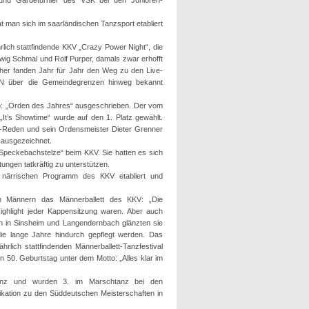
- und Gardeturnier des VSK bei den Junioren-
 man sich im saarländischen Tanzsport etabliert
rlich stattfindende KKV „Crazy Power Night“, die
Ludwig Schmal und Rolf Purper, damals zwar erhofft
cher fanden Jahr für Jahr den Weg zu den Live-
CPN über die Gemeindegrenzen hinweg bekannt
b: „Orden des Jahres“ ausgeschrieben. Der vom
It’s Showtime“ wurde auf den 1. Platz gewählt.
r-Reden und sein Ordensmeister Dieter Grenner
t ausgezeichnet.
Speckebachstelze“ beim KKV. Sie hatten es sich
ungen tatkräftig zu unterstützen.
m närrischen Programm des KKV etabliert und
n Männern das Männerballett des KKV: „Die
ighlight jeder Kappensitzung waren. Aber auch
n in Sinsheim und Langendernbach glänzten sie
die lange Jahre hindurch gepflegt werden. Das
rlich stattfindenden Männerballett-Tanzfestival
n 50. Geburtstag unter dem Motto: „Alles klar im
tanz und wurden 3. im Marschtanz bei den
ifikation zu den Süddeutschen Meisterschaften in