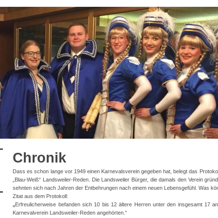
Chronik
Dass es schon lange vor 1949 einen Karnevalsverein gegeben hat, belegt das Protok
„Blau-Weiß“ Landsweiler-Reden. Die Landsweiler Bürger, die damals den Verein gründet
sehnten sich nach Jahren der Entbehrungen nach einem neuen Lebensgefühl. Was könnt
Zitat aus dem Protokoll:
„
Erfreulicherweise befanden sich 10 bis 12 ältere Herren unter den insgesamt 17
Karnevalverein Landsweiler-Reden angehörten.“