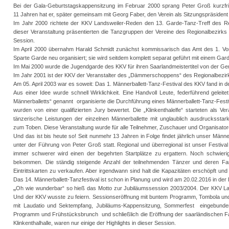
Bei der Gala-Geburtstagskappensitzung im Februar 2000 sprang Peter Groß kurzfrist
11 Jahren hat er, später gemeinsam mit Georg Faber, den Verein als Sitzungspräsident
Im Jahr 2000 richtete der KKV Landsweiler-Reden den 13. Garde-Tanz-Treff des Regio
dieser Veranstaltung präsentierten die Tanzgruppen der Vereine des Regionalbezirks
Session.
Im April 2000 übernahm Harald Schmidt zunächst kommissarisch das Amt des 1. Vors
Sparte Garde neu organisiert; sie wird seitdem komplett separat geführt mit einem Gar
Im Mai 2000 wurde die Jugendgarde des KKV für ihren Saarlandmeistertitel von der Gem
Im Jahr 2001 ist der KKV der Veranstalter des „Dämmerschoppens“ des Regionalbezirks I
Am 05. April 2003 war es soweit: Das 1. Männerballett-Tanz-Festival des KKV fand in der
Aus einer Idee wurde schnell Wirklichkeit. Eine Handvoll Leute, federführend geleite
Männerballetts“ genannt organisierte die Durchführung eines Männerballett-Tanz-Fes
wurden von einer qualifizierten Jury bewertet. Die „Klinkenthalelfe“ starteten als V
tänzerische Leistungen der einzelnen Männerballette mit unglaublich ausdrucksst
zum Toben. Diese Veranstaltung wurde für alle Teilnehmer, Zuschauer und Organisatore
Und das ist bis heute so! Seit nunmehr 13 Jahren in Folge findet jährlich unser Männerb
unter der Führung von Peter Groß statt. Regional und überregional ist unser Festival 
immer schwerer wird einen der begehrten Startplätze zu ergattern. Noch schwierig
bekommen. Die ständig steigende Anzahl der teilnehmenden Tänzer und deren Fan
Eintrittskarten zu verkaufen. Aber irgendwann sind halt die Kapazitäten erschöpft und
Das 14. Männerballett-Tanzfestival ist schon in Planung und wird am 20.02.2016 in der L
„
Oh wie wunderbar“ so hieß das Motto zur Jubiläumssession 2003/2004. Der KKV Lan
Und der KKV wusste zu feiern. Sessionseröffnung mit buntem Programm, Tombola und
mit Laudatio und Sektempfang, Jubiläums-Kappensitzung, Sommerfest eingebunden i
Programm und Frühstücksbrunch und schließlich die Eröffnung der saarländischen Fas
Klinkenthalhalle, waren nur einige der Highlights in dieser Session.