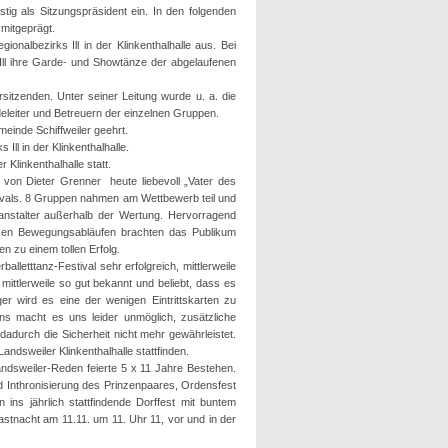
ig als Sitzungspräsident ein. In den folgenden
 mitgeprägt.
nalbezirks Ill in der Klinkenthalhalle aus. Bei
 Ill ihre Garde- und Showtänze der abgelaufenen
itzenden. Unter seiner Leitung wurde u. a. die
deleiter und Betreuern der einzelnen Gruppen.
einde Schiffweiler geehrt.
ll in der Klinkenthalhalle.
 Klinkenthalhalle statt.
t von Dieter Grenner heute liebevoll „Vater des
tivals. 8 Gruppen nahmen am Wettbewerb teil und
eranstalter außerhalb der Wertung. Hervorragend
arken Bewegungsabläufen brachten das Publikum
n zu einem tollen Erfolg.
alletttanz-Festival sehr erfolgreich, mittlerweile
mittlerweile so gut bekannt und beliebt, dass es
er wird es eine der wenigen Eintrittskarten zu
s macht es uns leider unmöglich, zusätzliche
 dadurch die Sicherheit nicht mehr gewährleistet.
andsweiler Klinkenthalhalle stattfinden.
dsweiler-Reden feierte 5 x 11 Jahre Bestehen.
 Inthronisierung des Prinzenpaares, Ordensfest
ns jährlich stattfindende Dorffest mit buntem
tnacht am 11.11. um 11. Uhr 11, vor und in der