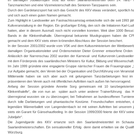
im damaligen Jubiläumsjahr stolz auf einen Saarlandmeistertitel beim 24. Tanz
Tanzmariechen und eine Vizemeisterschaft des Senioren-Tanzpaares sein.
Durch den Gardetanzsport hat sich das Gesicht des KKV etwas verändert, sportlich hat
und sich auch einen guten Namen gemacht.
Zum Highlight in Landsweiler am Fastnachtssamstag entwickelte sich die seit 1993 jäh
Kultveranstaltung in der Region. Ein großartiger Erfolg, den sich die Initiatoren Karl-
hatten, aber in diesem Ausmaß noch nicht vorstellen konnten. Weit über 1000 Besu
Bands in die Klinkenthalhalle. Überregional bekannte Musikgruppen haben die 
gemacht und dem KKV stets einen krönenden Abschluss der Session beschert.
In der Session 2001/2002 wurde vom VSK und dem Kultusministerium der Wettbewer
damaligen Organisationsleiter und Ordensmeister Dieter Grenner entworfene Orden „
Anlässlich der Narrenschau 2002 wurden der Karneval- und Kulturverein Landsweile
mit dem Förderpreis des saarländischen Ministers für Kultur, Bildung und Wissenschaf
Im Jahr 1999 gründete eine engagierte Gruppe närrischer Frauen die Frauengruppe „
zur Aufgabe gemacht, den Verein bei der Organisation und Durchführung von Veranstalt
Mittlerweile haben sie sich aber auch mit gelungenen Tanzdarbietungen fest i
präsentieren den Verein auch mit öffentlichen Auftritten nach außen hin hervorragend.
Anfang der Session gründete Annette Sorg gemeinsam mit 10 tanzbegeisterte
Klinkenthalelfe“, die von nun an später auch unter anderer Trainerführung das H
überregional wussten sie zu überzeugen; bei Teilnahmen an bundesoffenen Turniere
durch tolle Darbietungen und phantastische Kostüme. Freundschaften entstehen, 
legendäre Männerballett von Langendernbach ist mit seinen Auftritten bei unserem jäh
stets ein Garant für Gänsehautfeeling. In der Session 1999/2000 feierte der KKV seine
Jubeljahr“.
Die Jugendgarde des KKV ertanzte sich den Saarlandmeistertitel im Schau
Saarlandmeisterschaften. Ein sensationeller Erfolg denn damit erhielten sie die Qual
Würzburg.