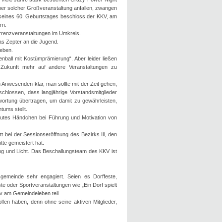
ner solcher Großveranstaltung anfallen, zwangen
 seines 60. Geburtstages beschloss der KKV, am
rn.
urrenzveranstaltungen im Umkreis.
s Zepter an die Jugend.
leben.
nball mit Kostümprämierung“. Aber leider ließen
Zukunft mehr auf andere Veranstaltungen zu
Anwesenden klar, man sollte mit der Zeit gehen,
chlossen, dass langjährige Vorstandsmitglieder
twortung übertragen, um damit zu gewährleisten,
tums stellt.
 gutes Händchen bei Führung und Motivation von
t bei der Sessionseröffnung des Bezirks Ill, den
tte gemeistert hat.
ung und Licht. Das Beschallungsteam des KKV ist
gemeinde sehr engagiert. Seien es Dorffeste,
e oder Sportveranstaltungen wie „Ein Dorf spielt
iv am Gemeindeleben teil.
lfen haben, denn ohne seine aktiven Mitglieder,