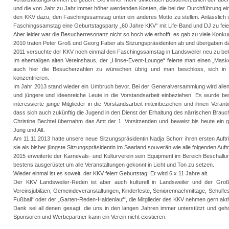
und die von Jahr zu Jahr immer höher werdenden Kosten, die bei der Durchführung ei
den KKV dazu, den Faschingssamstag unter ein anderes Motto zu stellen. Anlässlich
Faschingssamstag eine Geburtstagsparty „60 Jahre KKV“ mit Life-Band und DJ zu feie
Aber leider war die Besucherresonanz nicht so hoch wie erhofft; es gab zu viele Konk
2010 traten Peter Groß und Georg Faber als Sitzungspräsidenten ab und übergaben da
2011 versuchte der KKV noch einmal den Faschingssamstag in Landsweiler neu zu be
Im ehemaligen alten Vereinshaus, der „Hinse-Event-Lounge“ feierte man einen „Maske
auch hier die Besucherzahlen zu wünschen übrig und man beschloss, sich in 
konzentrieren.
Im Jahr 2013 stand wieder ein Umbruch bevor. Bei der Generalversammlung wird allen 
und jüngere und ideenreiche Leute in die Vorstandsarbeit einbeziehen. Es wurde bes
interessierte junge Mitglieder in die Vorstandsarbeit miteinbeziehen und ihnen Veran
dass sich auch zukünftig die Jugend in den Dienst der Erhaltung des närrischen Brauch
Christine Bechtel übernahm das Amt der 1. Vorsitzenden und beweist bis heute ein
Jung und Alt.
Am 11.11.2013 hatte unsere neue Sitzungspräsidentin Nadja Schorr ihren ersten Auftrit
sie als bisher jüngste Sitzungspräsidentin im Saarland souverän wie alle folgenden Auftri
2015 erweiterte der Karnevals- und Kulturverein sein Equipment im Bereich Beschall
bestens ausgerüstet um alle Veranstaltungen gekonnt in Licht und Ton zu setzen.
Wieder einmal ist es soweit, der KKV feiert Geburtstag: Er wird 6 x 11 Jahre alt.
Der KKV Landsweiler-Reden ist aber auch kulturell in Landsweiler und der Groß
Vereinsjubiläen, Gemeindeveranstaltungen, Kinderfeste, Seniorennachmittage, Schulfest
Fußball“ oder der „Garten-Reden-Haldenlauf“, die Mitglieder des KKV nehmen gern akt
Dank sei all denen gesagt, die uns in den langen Jahren immer unterstützt und geho
Sponsoren und Werbepartner kann ein Verein nicht existieren.