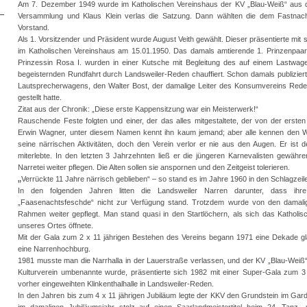
Am 7. Dezember 1949 wurde im Katholischen Vereinshaus der KV „Blau-Weiß“ aus d
Versammlung und Klaus Klein verlas die Satzung. Dann wählten die dem Fastna
Vorstand.
Als 1. Vorsitzender und Präsident wurde August Veith gewählt. Dieser präsentierte mi
im Katholischen Vereinshaus am 15.01.1950. Das damals amtierende 1. Prinzenpaar, sei
Prinzessin Rosa I. wurden in einer Kutsche mit Begleitung des auf einem Lastwage
begeisternden Rundfahrt durch Landsweiler-Reden chauffiert. Schon damals publizierten
Lautsprecherwagens, den Walter Bost, der damalige Leiter des Konsumvereins Reden
gestellt hatte.
Zitat aus der Chronik: „Diese erste Kappensitzung war ein Meisterwerk!“
Rauschende Feste folgten und einer, der das alles mitgestaltete, der von der erste
Erwin Wagner, unter diesem Namen kennt ihn kaum jemand; aber alle kennen den W
seine närrischen Aktivitäten, doch den Verein verlor er nie aus den Augen. Er ist 
miterlebte. In den letzten 3 Jahrzehnten ließ er die jüngeren Karnevalisten gewähr
Narretei weiter pflegen. Die Alten sollen sie anspornen und den Zeitgeist tolerieren.
„
Verrückte 11 Jahre närrisch geblieben“ – so stand es im Jahre 1960 in den Schlagzeil
In den folgenden Jahren litten die Landsweiler Narren darunter, dass ihre
„Faasenachtsfeschde“ nicht zur Verfügung stand. Trotzdem wurde von den damalig
Rahmen weiter gepflegt. Man stand quasi in den Startlöchern, als sich das Katholis
unseres Ortes öffnete.
Mit der Gala zum 2 x 11 jährigen Bestehen des Vereins begann 1971 eine Dekade gla
eine Narrenhochburg.
1981 musste man die Narrhalla in der Lauerstraße verlassen, und der KV „Blau-Weiß“
Kulturverein umbenannte wurde, präsentierte sich 1982 mit einer Super-Gala zum 3 
vorher eingeweihten Klinkenthalhalle in Landsweiler-Reden.
In den Jahren bis zum 4 x 11 jährigen Jubiläum legte der KKV den Grundstein im Gar