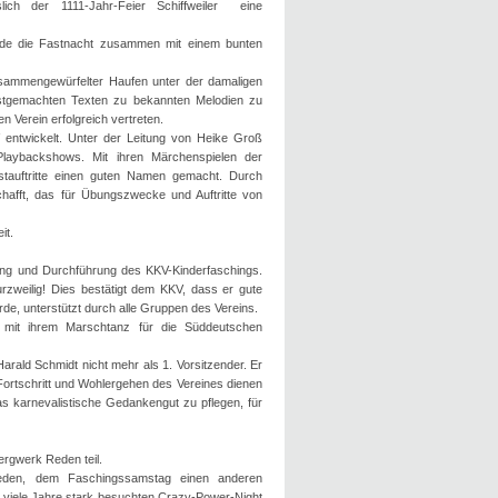
ich der 1111-Jahr-Feier Schiffweiler eine
nde die Fastnacht zusammen mit einem bunten
sammengewürfelter Haufen unter der damaligen
bstgemachten Texten zu bekannten Melodien zu
 Verein erfolgreich vertreten.
V entwickelt. Unter der Leitung von Heike Groß
laybackshows. Mit ihren Märchenspielen der
tauftritte einen guten Namen gemacht. Durch
chafft, das für Übungszwecke und Auftritte von
it.
ung und Durchführung des KKV-Kinderfaschings.
urzweilig! Dies bestätigt dem KKV, dass er gute
rde, unterstützt durch alle Gruppen des Vereins.
nd mit ihrem Marschtanz für die Süddeutschen
ald Schmidt nicht mehr als 1. Vorsitzender. Er
Fortschritt und Wohlergehen des Vereines dienen
as karnevalistische Gedankengut zu pflegen, für
rgwerk Reden teil.
Reden, dem Faschingssamstag einen anderen
viele Jahre stark besuchten Crazy-Power-Night