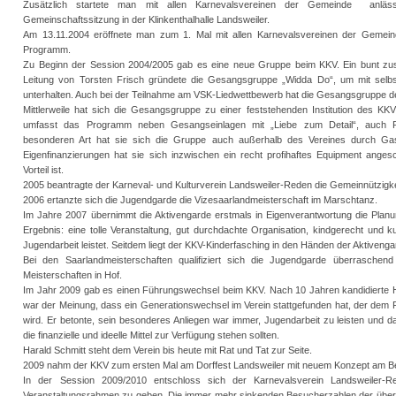
Zusätzlich startete man mit allen Karnevalsvereinen der Gemeinde anlässl
Gemeinschaftssitzung in der Klinkenthalhalle Landsweiler.
Am 13.11.2004 eröffnete man zum 1. Mal mit allen Karnevalsvereinen der Gemei
Programm.
Zu Beginn der Session 2004/2005 gab es eine neue Gruppe beim KKV. Ein bunt zu
Leitung von Torsten Frisch gründete die Gesangsgruppe „Widda Do“, um mit sel
unterhalten. Auch bei der Teilnahme am VSK-Liedwettbewerb hat die Gesangsgruppe den
Mittlerweile hat sich die Gesangsgruppe zu einer feststehenden Institution des KK
umfasst das Programm neben Gesangseinlagen mit „Liebe zum Detail“, auch P
besonderen Art hat sie sich die Gruppe auch außerhalb des Vereines durch Gas
Eigenfinanzierungen hat sie sich inzwischen ein recht profihaftes Equipment anges
Vorteil ist.
2005 beantragte der Karneval- und Kulturverein Landsweiler-Reden die Gemeinnützigke
2006 ertanzte sich die Jugendgarde die Vizesaarlandmeisterschaft im Marschtanz.
Im Jahre 2007 übernimmt die Aktivengarde erstmals in Eigenverantwortung die Plan
Ergebnis: eine tolle Veranstaltung, gut durchdachte Organisation, kindgerecht und k
Jugendarbeit leistet. Seitdem liegt der KKV-Kinderfasching in den Händen der Aktivenga
Bei den Saarlandmeisterschaften qualifiziert sich die Jugendgarde überrasche
Meisterschaften in Hof.
Im Jahr 2009 gab es einen Führungswechsel beim KKV. Nach 10 Jahren kandidierte Har
war der Meinung, dass ein Generationswechsel im Verein stattgefunden hat, der dem 
wird. Er betonte, sein besonderes Anliegen war immer, Jugendarbeit zu leisten und d
die finanzielle und ideelle Mittel zur Verfügung stehen sollten.
Harald Schmitt steht dem Verein bis heute mit Rat und Tat zur Seite.
2009 nahm der KKV zum ersten Mal am Dorffest Landsweiler mit neuem Konzept am Be
In der Session 2009/2010 entschloss sich der Karnevalsverein Landsweiler-
Veranstaltungsrahmen zu geben. Die immer mehr sinkenden Besucherzahlen der über 